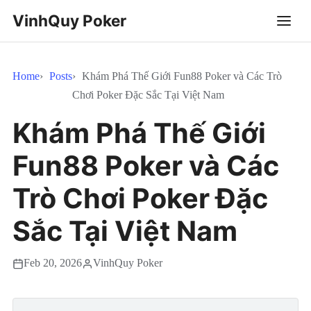
VinhQuy Poker
Home
Posts
Khám Phá Thế Giới Fun88 Poker và Các Trò
Chơi Poker Đặc Sắc Tại Việt Nam
Khám Phá Thế Giới
Fun88 Poker và Các
Trò Chơi Poker Đặc
Sắc Tại Việt Nam
Feb 20, 2026
VinhQuy Poker