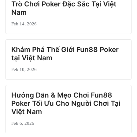
Trò Chơi Poker Đặc Sắc Tại Việt
Nam
Feb 14, 2026
Khám Phá Thế Giới Fun88 Poker
tại Việt Nam
Feb 10, 2026
Hướng Dẫn & Mẹo Chơi Fun88
Poker Tối Ưu Cho Người Chơi Tại
Việt Nam
Feb 6, 2026