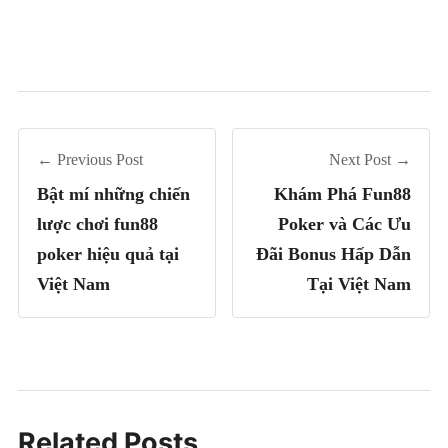
← Previous Post
Next Post →
Bật mí những chiến
Khám Phá Fun88
lược chơi fun88
Poker và Các Ưu
poker hiệu quả tại
Đãi Bonus Hấp Dẫn
Việt Nam
Tại Việt Nam
Related Posts