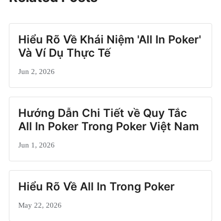
Hiểu Rõ Về Khái Niệm 'All In Poker'
Và Ví Dụ Thực Tế
Jun 2, 2026
Hướng Dẫn Chi Tiết về Quy Tắc
All In Poker Trong Poker Việt Nam
Jun 1, 2026
Hiểu Rõ Về All In Trong Poker
May 22, 2026