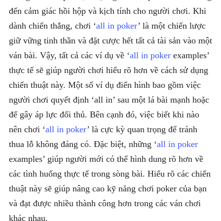
đến cảm giác hồi hộp và kịch tính cho người chơi. Khi
dành chiến thắng, chơi ‘
all in poker
’ là một chiến lược
giữ vững tinh thần và đặt cược hết tất cả tài sản vào một
ván bài. Vậy, tất cả các ví dụ về ‘
all in poker
examples’
thực tế sẽ giúp người chơi hiểu rõ hơn về cách sử dụng
chiến thuật này. Một số ví dụ điển hình bao gồm việc
người chơi quyết định ‘all in’ sau một lá bài mạnh hoặc
để gây áp lực đối thủ. Bên cạnh đó, việc biết khi nào
nên chơi ‘
all in poker
’ là cực kỳ quan trọng để tránh
thua lỗ không đáng có. Đặc biệt, những ‘
all in poker
examples’ giúp người mới có thể hình dung rõ hơn về
các tình huống thực tế trong sòng bài. Hiểu rõ các chiến
thuật này sẽ giúp nâng cao kỹ năng chơi poker của bạn
và đạt được nhiều thành công hơn trong các ván chơi
khác nhau.