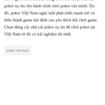
poker uy tín cho hành trình chơi poker của mình. Do
đó, poker Việt Nam ngày một phát triển mạnh mẽ và
biến thành game bài đỉnh cao yêu thích khi chơi game.
Chọn đúng các nhà cái poker uy tín để chơi poker tại
Việt Nam từ đó có trải nghiệm tốt nhất.
poker viet nam