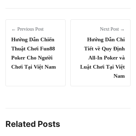
← Previous Post
Next Post →
Hướng Dẫn Chiến
Hướng Dẫn Chi
Thuật Chơi Fun88
Tiết về Quy Định
Poker Cho Người
All-In Poker và
Chơi Tại Việt Nam
Luật Chơi Tại Việt
Nam
Related Posts