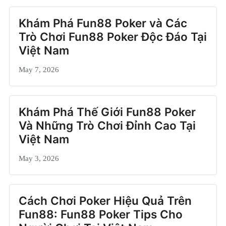
Khám Phá Fun88 Poker và Các
Trò Chơi Fun88 Poker Độc Đáo Tại
Việt Nam
May 7, 2026
Khám Phá Thế Giới Fun88 Poker
Và Những Trò Chơi Đỉnh Cao Tại
Việt Nam
May 3, 2026
Cách Chơi Poker Hiệu Quả Trên
Fun88: Fun88 Poker Tips Cho