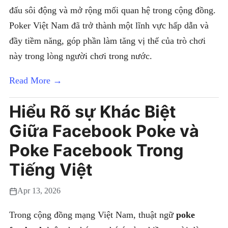
đấu sôi động và mở rộng mối quan hệ trong cộng đồng.
Poker Việt Nam đã trở thành một lĩnh vực hấp dẫn và
đầy tiềm năng, góp phần làm tăng vị thế của trò chơi
này trong lòng người chơi trong nước.
Read More →
Hiểu Rõ sự Khác Biệt
Giữa Facebook Poke và
Poke Facebook Trong
Tiếng Việt
Apr 13, 2026
Trong cộng đồng mạng Việt Nam, thuật ngữ
poke