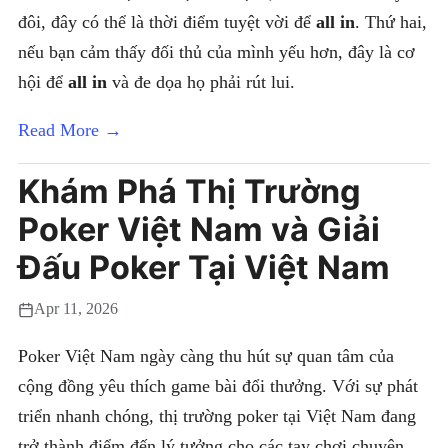
đôi, đây có thể là thời điểm tuyệt vời để
all in
. Thứ hai,
nếu bạn cảm thấy đối thủ của mình yếu hơn, đây là cơ
hội để
all in
và đe dọa họ phải rút lui.
Read More →
Khám Phá Thị Trường
Poker Việt Nam và Giải
Đấu Poker Tại Việt Nam
Apr 11, 2026
Poker Việt Nam ngày càng thu hút sự quan tâm của
cộng đồng yêu thích game bài đổi thưởng. Với sự phát
triển nhanh chóng, thị trường poker tại Việt Nam đang
trở thành điểm đến lý tưởng cho các tay chơi chuyên