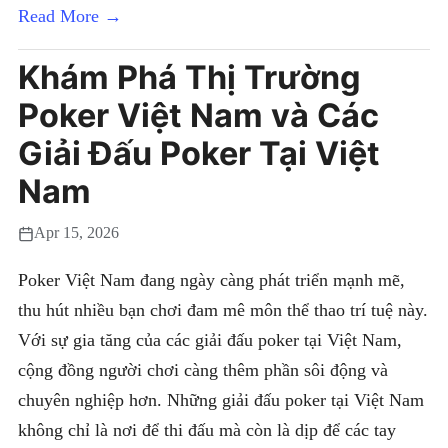
Read More →
Khám Phá Thị Trường
Poker Việt Nam và Các
Giải Đấu Poker Tại Việt
Nam
Apr 15, 2026
Poker Việt Nam đang ngày càng phát triển mạnh mẽ,
thu hút nhiều bạn chơi đam mê môn thể thao trí tuệ này.
Với sự gia tăng của các giải đấu poker tại Việt Nam,
cộng đồng người chơi càng thêm phần sôi động và
chuyên nghiệp hơn. Những giải đấu poker tại Việt Nam
không chỉ là nơi để thi đấu mà còn là dịp để các tay