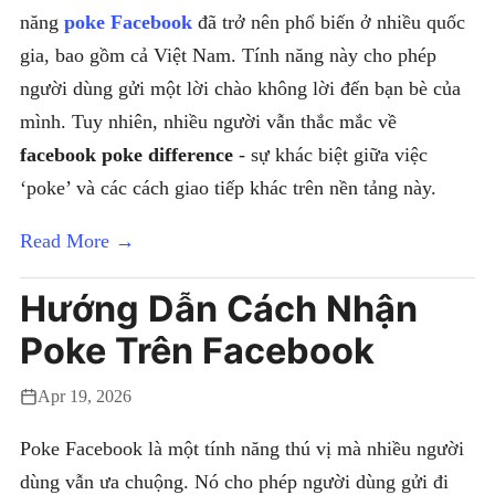
năng
poke Facebook
đã trở nên phổ biến ở nhiều quốc
gia, bao gồm cả Việt Nam. Tính năng này cho phép
người dùng gửi một lời chào không lời đến bạn bè của
mình. Tuy nhiên, nhiều người vẫn thắc mắc về
facebook poke difference
- sự khác biệt giữa việc
‘poke’ và các cách giao tiếp khác trên nền tảng này.
Read More →
Hướng Dẫn Cách Nhận
Poke Trên Facebook
Apr 19, 2026
Poke Facebook là một tính năng thú vị mà nhiều người
dùng vẫn ưa chuộng. Nó cho phép người dùng gửi đi