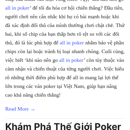
all in poker
’ để tối đa hóa cơ hội chiến thắng? Đầu tiên,
người chơi nên cân nhắc khi họ có bài mạnh hoặc khi
đã xác định đối thủ của mình thường chơi chặt chẽ. Thứ
hai, khi số chip của bạn thấp hơn rõ rệt so với các đối
thủ, đó là lúc phù hợp để
all in poker
nhằm bảo vệ phần
chips còn lại hoặc tránh bị loại nhanh chóng. Cuối cùng,
việc biết ‘khi nào nên go
all in poker
’ còn tùy thuộc vào
cảm nhận và chiến thuật của từng người chơi. Việc hiểu
rõ những thời điểm phù hợp để all in mang lại lợi thế
lớn trong các ván poker tại Việt Nam, giúp bạn nâng
cao khả năng chiến thắng!
Read More →
Khám Phá Thế Giới Poker