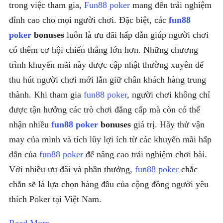
trong việc tham gia,
Fun88 poker
mang đến trải nghiệm
đỉnh cao cho mọi người chơi. Đặc biệt, các
fun88
poker
bonuses
luôn là ưu đãi hấp dẫn giúp người chơi
có thêm cơ hội chiến thắng lớn hơn. Những chương
trình khuyến mãi này được cập nhật thường xuyên để
thu hút người chơi mới lẫn giữ chân khách hàng trung
thành. Khi tham gia
fun88 poker
, người chơi không chỉ
được tận hưởng các trò chơi đẳng cấp mà còn có thể
nhận nhiều
fun88 poker
bonuses
giá trị. Hãy thử vận
may của mình và tích lũy lợi ích từ các khuyến mãi hấp
dẫn của
fun88 poker
để nâng cao trải nghiệm chơi bài.
Với nhiều ưu đãi và phần thưởng,
fun88 poker
chắc
chắn sẽ là lựa chọn hàng đầu của cộng đồng người yêu
thích Poker tại Việt Nam.