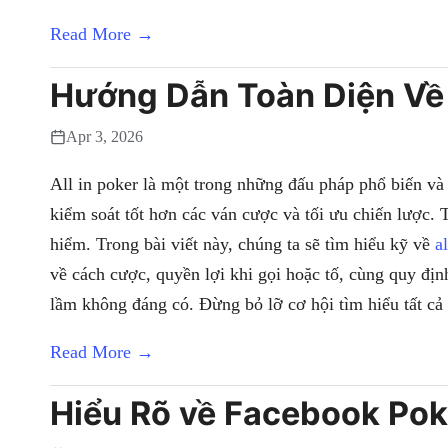
Read More →
Hướng Dẫn Toàn Diện Về Q
Apr 3, 2026
All in poker là một trong những đấu pháp phổ biến và 
kiểm soát tốt hơn các ván cược và tối ưu chiến lược.
hiểm. Trong bài viết này, chúng ta sẽ tìm hiểu kỹ về
a
về cách cược, quyền lợi khi gọi hoặc tố, cùng quy địn
lầm không đáng có. Đừng bỏ lỡ cơ hội tìm hiểu tất cả
Read More →
Hiểu Rõ về Facebook Poke