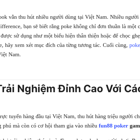
book vẫn thu hút nhiều người dùng tại Việt Nam. Nhiều người 
ifference, bạn sẽ biết rằng poke không chỉ đơn thuần là một
được sử dụng như một biểu hiện thân thiện hoặc để chọc ghẹ
e, hãy xem xét mục đích của từng tương tác. Cuối cùng,
poke
 Việt Nam.
rải Nghiệm Đỉnh Cao Với Các
ực tuyến hàng đầu tại Việt Nam, thu hút hàng triệu người chơi
g phú mà còn có cơ hội tham gia vào nhiều
fun88 poker
gam