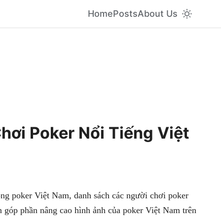
Home
Posts
About Us
ơi Poker Nổi Tiếng Việt
ồng poker Việt Nam, danh sách các người chơi poker
n góp phần nâng cao hình ảnh của poker Việt Nam trên