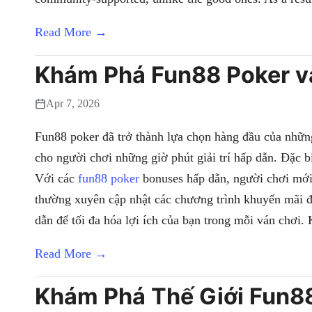
Read More →
Khám Phá Fun88 Poker và
Apr 7, 2026
Fun88 poker đã trở thành lựa chọn hàng đầu của nhữn
cho người chơi những giờ phút giải trí hấp dẫn. Đặc b
Với các
fun88 poker
bonuses hấp dẫn, người chơi mới
thường xuyên cập nhật các chương trình khuyến mãi đ
dẫn để tối đa hóa lợi ích của bạn trong mỗi ván chơi.
Read More →
Khám Phá Thế Giới Fun88