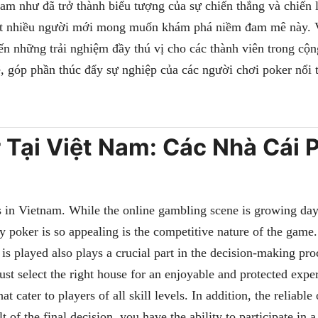
Nam như đã trở thành biểu tượng của sự chiến thắng và chiến 
út nhiều người mới mong muốn khám phá niềm đam mê này. Vớ
n những trải nghiệm đầy thú vị cho các thành viên trong cộn
ê, góp phần thúc đẩy sự nghiệp của các người chơi poker nổi 
 Tại Việt Nam: Các Nhà Cái 
in Vietnam. While the online gambling scene is growing day 
y poker is so appealing is the competitive nature of the game.
s played also plays a crucial part in the decision-making pro
ust select the right house for an enjoyable and protected expe
 cater to players of all skill levels. In addition, the reliable
of the final decision, you have the ability to participate in 