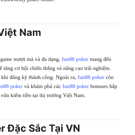
 Việt Nam
ơi game mượt mà và đa dạng,
fun88 poker
mang đến
 tăng cơ hội chiến thắng và nâng cao trải nghiệm.
 khi đăng ký thành công. Ngoài ra,
fun88 poker
còn
un88 poker
và khám phá các
fun88 poker
bonuses hấp
í vừa kiếm tiền tại thị trường Việt Nam.
r Đặc Sắc Tại VN