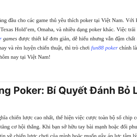
àng đầu cho các game thủ yêu thích poker tại Việt Nam. Với
ư Texas Hold’em, Omaha, và nhiều dạng poker khác. Việc trả
r
games
được thiết kế đơn giản, dễ hiểu nhưng vẫn đậm chất 
y và rèn luyện chiến thuật, thì trò chơi
fun88 poker
chính là
hôm nay tại Việt Nam!
ong Poker: Bí Quyết Đánh Bỏ
ghĩa chiến lược cao nhất, thể hiện việc cược toàn bộ số chip c
tăng cơ hội thắng. Khi bạn sở hữu tay bài mạnh hoặc đối phư
 tin về chiến lược chơi của mình hoặc muốn gây áp lực tâm lý 