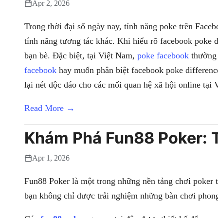
Apr 2, 2026
Trong thời đại số ngày nay, tính năng poke trên Face
tính năng tương tác khác. Khi hiểu rõ facebook poke d
bạn bè. Đặc biệt, tại Việt Nam,
poke facebook
thường 
facebook
hay muốn phân biệt facebook poke differenc
lại nét độc đáo cho các mối quan hệ xã hội online tại
Read More →
Khám Phá Fun88 Poker: T
Apr 1, 2026
Fun88 Poker là một trong những nền tảng chơi poker tr
bạn không chỉ được trải nghiệm những bàn chơi phon