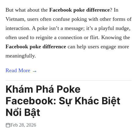
But what about the
Facebook poke difference
? In
Vietnam, users often confuse poking with other forms of
interaction. A poke isn’t a message; it’s a playful nudge,
often used to reignite a connection or flirt. Knowing the
Facebook poke difference
can help users engage more
meaningfully.
Read More →
Khám Phá Poke
Facebook: Sự Khác Biệt
Nổi Bật
Feb 28, 2026