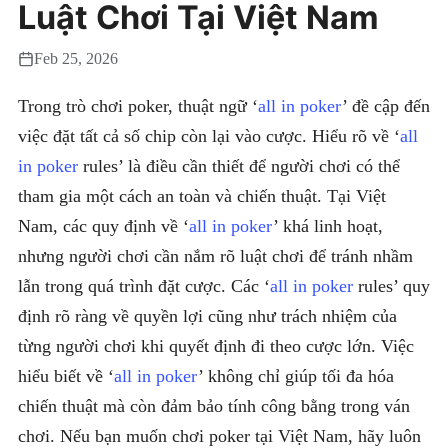
Luật Chơi Tại Việt Nam
Feb 25, 2026
Trong trò chơi poker, thuật ngữ ‘
all in poker
’ đề cập đến
việc đặt tất cả số chip còn lại vào cược. Hiểu rõ về ‘
all
in poker
rules’ là điều cần thiết để người chơi có thể
tham gia một cách an toàn và chiến thuật. Tại Việt
Nam, các quy định về ‘
all in poker
’ khá linh hoạt,
nhưng người chơi cần nắm rõ luật chơi để tránh nhầm
lẫn trong quá trình đặt cược. Các ‘
all in poker
rules’ quy
định rõ ràng về quyền lợi cũng như trách nhiệm của
từng người chơi khi quyết định đi theo cược lớn. Việc
hiểu biết về ‘
all in poker
’ không chỉ giúp tối đa hóa
chiến thuật mà còn đảm bảo tính công bằng trong ván
chơi. Nếu bạn muốn chơi poker tại Việt Nam, hãy luôn