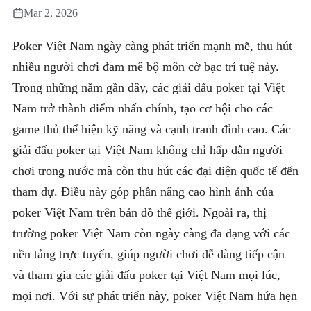
Mar 2, 2026
Poker Việt Nam ngày càng phát triển mạnh mẽ, thu hút
nhiều người chơi đam mê bộ môn cờ bạc trí tuệ này.
Trong những năm gần đây, các giải đấu poker tại Việt
Nam trở thành điểm nhấn chính, tạo cơ hội cho các
game thủ thể hiện kỹ năng và cạnh tranh đỉnh cao. Các
giải đấu poker tại Việt Nam không chỉ hấp dẫn người
chơi trong nước mà còn thu hút các đại diện quốc tế đến
tham dự. Điều này góp phần nâng cao hình ảnh của
poker Việt Nam trên bản đồ thế giới. Ngoài ra, thị
trường poker Việt Nam còn ngày càng đa dạng với các
nền tảng trực tuyến, giúp người chơi dễ dàng tiếp cận
và tham gia các giải đấu poker tại Việt Nam mọi lúc,
mọi nơi. Với sự phát triển này, poker Việt Nam hứa hẹn