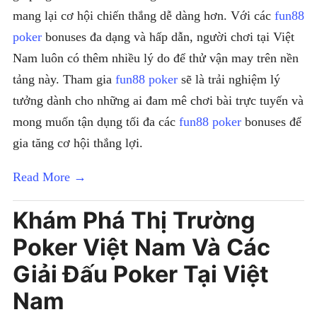
mang lại cơ hội chiến thắng dễ dàng hơn. Với các
fun88
poker
bonuses đa dạng và hấp dẫn, người chơi tại Việt
Nam luôn có thêm nhiều lý do để thử vận may trên nền
tảng này. Tham gia
fun88 poker
sẽ là trải nghiệm lý
tưởng dành cho những ai đam mê chơi bài trực tuyến và
mong muốn tận dụng tối đa các
fun88 poker
bonuses để
gia tăng cơ hội thắng lợi.
Read More →
Khám Phá Thị Trường
Poker Việt Nam Và Các
Giải Đấu Poker Tại Việt
Nam