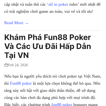
cập nhật và tuân thủ các ‘
all in poker
rules’ mới nhất để
có trải nghiệm chơi game an toàn, vui vẻ và tối ưu!
Read More →
Khám Phá Fun88 Poker
Và Các Ưu Đãi Hấp Dẫn
Tại VN
Feb 24, 2026
Nếu bạn là người yêu thích trò chơi poker tại Việt Nam,
thì
Fun88 poker
là một lựa chọn không thể bỏ qua. Nền
tảng này nổi bật với giao diện thân thiện, dễ sử dụng
cùng các bàn chơi đa dạng phù hợp với mọi trình độ.
Đặc biệt, các chương trình
fun88 poker
bonuses mang