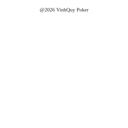
@2026 VinhQuy Poker