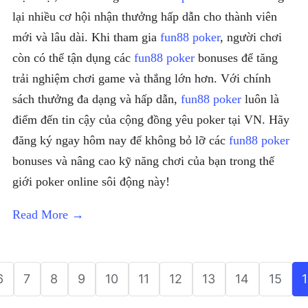
lại nhiều cơ hội nhận thưởng hấp dẫn cho thành viên
mới và lâu dài. Khi tham gia
fun88 poker
, người chơi
còn có thể tận dụng các
fun88 poker
bonuses để tăng
trải nghiệm chơi game và thắng lớn hơn. Với chính
sách thưởng đa dạng và hấp dẫn,
fun88 poker
luôn là
điểm đến tin cậy của cộng đồng yêu poker tại VN. Hãy
đăng ký ngay hôm nay để không bỏ lỡ các
fun88 poker
bonuses và nâng cao kỹ năng chơi của bạn trong thế
giới poker online sôi động này!
Read More →
6
7
8
9
10
11
12
13
14
15